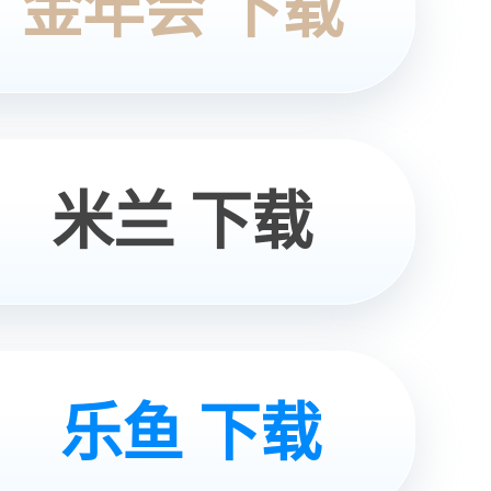
客户服务热线
7X24小时服务热线
400-775-8258
终端产品24小时服务热线
400-775-8258
公司地址