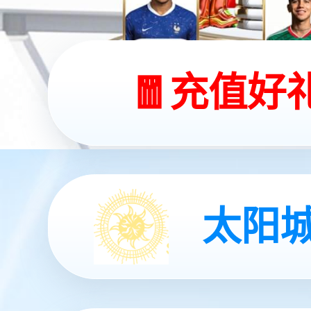
开幕仪式现场，350vip8
人出彩”到“大有可为”，对职
使命在肩。今年是350vip8
码坚持“以赛促教、以赛促学
们毕业之后顺利就业，实现自