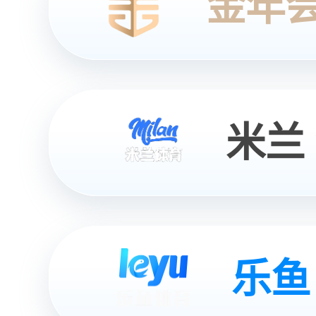
友情链接
350vip8888新葡的京数码集团
DC
关于我们
新闻中心
产品
公司介绍
公司动态
数据计算产品
大事记
媒体报道
终端产品
市场活动
350vip8888数据通信产品